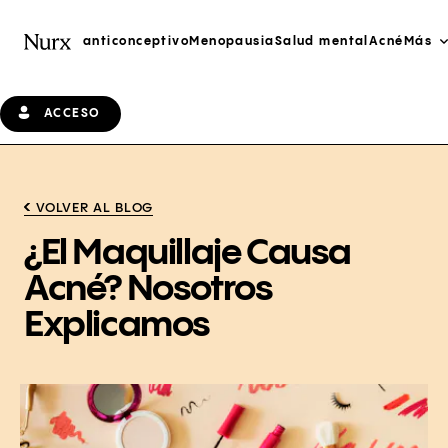
anticonceptivo
Menopausia
Salud mental
Acné
Más
ACCESO
VOLVER AL BLOG
¿El Maquillaje Causa
Acné? Nosotros
Explicamos