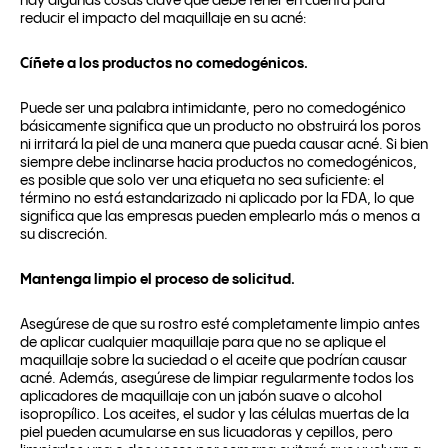
hay algunas cosas clave que debe tener en cuenta para
reducir el impacto del maquillaje en su acné:
Cíñete a los productos no comedogénicos.
Puede ser una palabra intimidante, pero no comedogénico
básicamente significa que un producto no obstruirá los poros
ni irritará la piel de una manera que pueda causar acné. Si bien
siempre debe inclinarse hacia productos no comedogénicos,
es posible que solo ver una etiqueta no sea suficiente: el
término no está estandarizado ni aplicado por la FDA, lo que
significa que las empresas pueden emplearlo más o menos a
su discreción.
Mantenga limpio el proceso de solicitud.
Asegúrese de que su rostro esté completamente limpio antes
de aplicar cualquier maquillaje para que no se aplique el
maquillaje sobre la suciedad o el aceite que podrían causar
acné. Además, asegúrese de limpiar regularmente todos los
aplicadores de maquillaje con un jabón suave o alcohol
isopropílico. Los aceites, el sudor y las células muertas de la
piel pueden acumularse en sus licuadoras y cepillos, pero