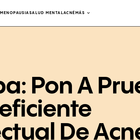
O
MENOPAUSIA
SALUD MENTAL
ACNÉ
MÁS
a: Pon A Pr
eficiente
ectual De Acn