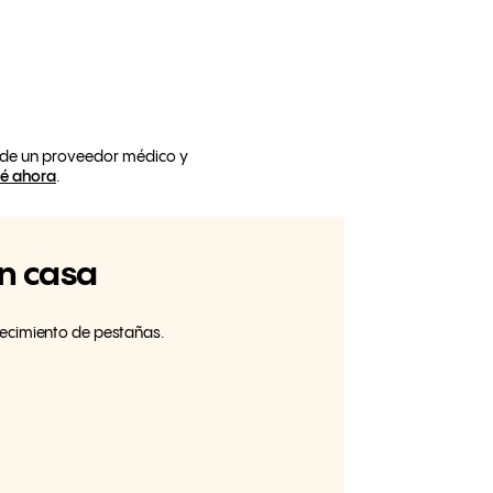
 de un proveedor médico y
né ahora
.
en casa
recimiento de pestañas.