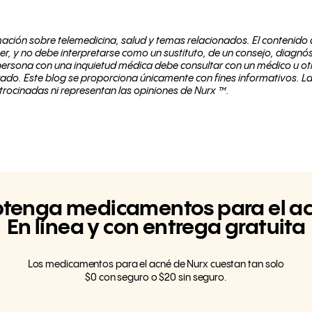
ación sobre telemedicina, salud y temas relacionados. El contenido d
er, y no debe interpretarse como un sustituto, de un consejo, diagnó
o persona con una inquietud médica debe consultar con un médico u o
do. Este blog se proporciona únicamente con fines informativos. L
rocinadas ni representan las opiniones de Nurx ™.
tenga medicamentos para el a
En línea y con entrega gratuita
Los medicamentos para el acné de Nurx cuestan tan solo
$0 con seguro o $20 sin seguro.