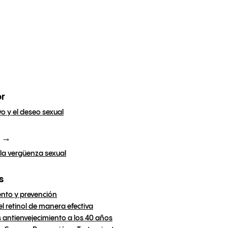
or
vo y el deseo sexual
e →
la vergüenza sexual
s
ento y prevención
l retinol de manera efectiva
 antienvejecimiento a los 40 años