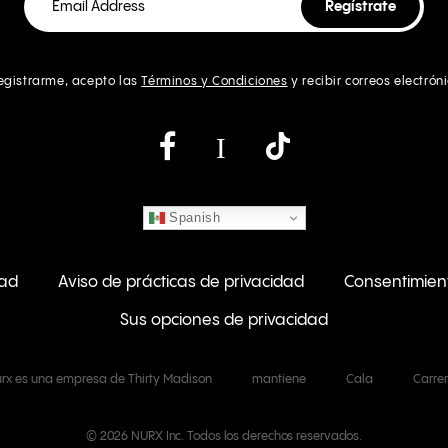
registrarme, acepto las
Términos y Condiciones
y recibir correos electrón
Instagram
Spanish
dad
Aviso de prácticas de privacidad
Consentimien
Sus opciones de privacidad
rx es una empresa de Thirty Madison
mantiene
Cala
Carre
© 2026 NURX Inc. Todos los derechos reservados.