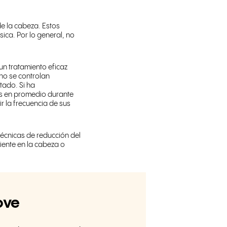
e la cabeza. Estos
ica. Por lo general, no
 un tratamiento eficaz
 no se controlan
tado. Si ha
es en promedio durante
 la frecuencia de sus
técnicas de reducción del
iente en la cabeza o
ove