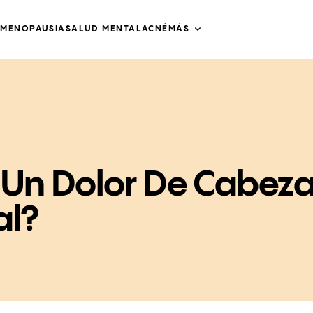
O
MENOPAUSIA
SALUD MENTAL
ACNÉ
MÁS
 Un Dolor De Cabez
al?