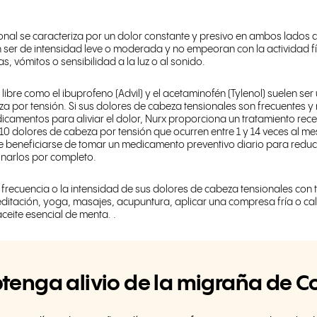
onal se caracteriza por un dolor constante y presivo en ambos lados d
ser de intensidad leve o moderada y no empeoran con la actividad fís
 vómitos o sensibilidad a la luz o al sonido.
libre como el ibuprofeno (Advil) y el acetaminofén (Tylenol) suelen ser
a por tensión. Si sus dolores de cabeza tensionales son frecuentes y
mentos para aliviar el dolor, Nurx proporciona un tratamiento rece
0 dolores de cabeza por tensión que ocurren entre 1 y 14 veces al m
 beneficiarse de tomar un medicamento preventivo diario para reducir
inarlos por completo.
frecuencia o la intensidad de sus dolores de cabeza tensionales con 
editación, yoga, masajes, acupuntura, aplicar una compresa fría o cal
ceite esencial de menta. .
tenga alivio de la migraña de C