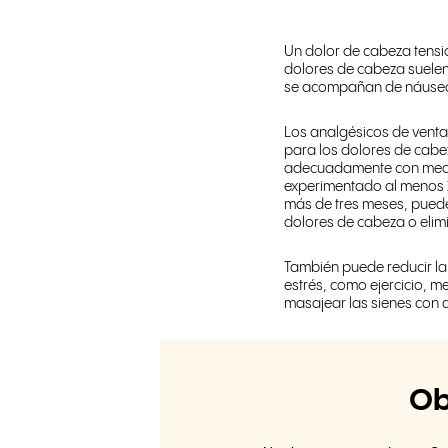
Un dolor de cabeza tensi
dolores de cabeza suelen 
se acompañan de náuseas,
Los analgésicos de venta 
para los dolores de cabez
adecuadamente con medica
experimentado al menos 1
más de tres meses, puede
dolores de cabeza o elim
También puede reducir la 
estrés, como ejercicio, m
masajear las sienes con a
Ob