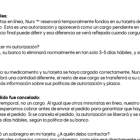
les:
stas en línea, Nurx ™ reservará temporalmente fondos en su tarjeta d
o. Esta es una autorización y aparecerá como un cargo pendiente en 
cio final puede diferir y esa diferencia se verá reflejada cuando carg
er mi autorización?
 su banco lo eliminará normalmente en tan solo 3-5 días hábiles, y s
 su medicamento y su tarjeta se haya cargado correctamente, Nur
 cobró una cantidad diferente, el resto de ese cargo se transferirá a 
s información sobre sus políticas de autorización y plazos.
dido fue cancelado:
temporal, no un cargo. Al igual que otros minoristas en línea, nuestro
 esperamos cobrar antes de enviar el pedido para garantizar que ha
e el pedido. Si se cancela el pedido, la autorización se liberará y se
 días hábiles, según la política de su banco.
 un sobregiro en mi tarjeta. ¿A quién debo contactar?