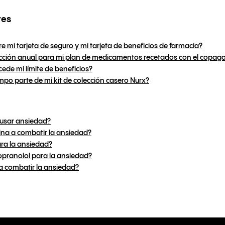
res
tre mi tarjeta de seguro y mi tarjeta de beneficios de farmacia?
cción anual para mi plan de medicamentos recetados con el copag
de mi límite de beneficios?
mpo parte de mi kit de colección casero Nurx?
ausar ansiedad?
ina a combatir la ansiedad?
ara la ansiedad?
pranolol para la ansiedad?
a combatir la ansiedad?