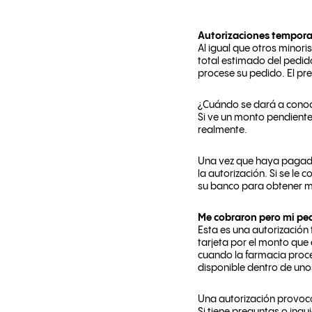
Autorizaciones tempora
Al igual que otros minori
total estimado del pedid
procese su pedido. El pre
¿Cuándo se dará a conoc
Si ve un monto pendiente,
realmente.
Una vez que haya pagado
la autorización. Si se le
su banco para obtener má
Me cobraron pero mi pe
Esta es una autorización 
tarjeta por el monto que
cuando la farmacia proces
disponible dentro de unos
Una autorización provocó