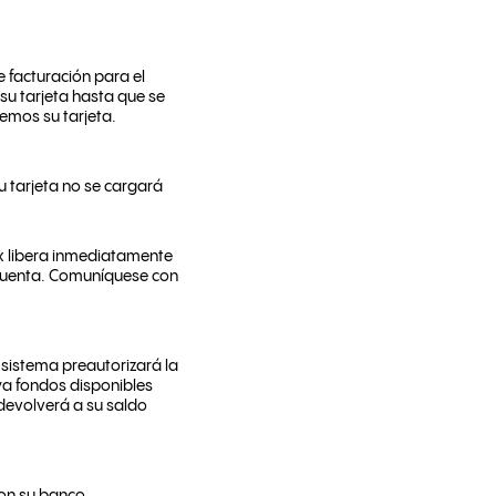
e facturación para el
su tarjeta hasta que se
uemos su tarjeta.
u tarjeta no se cargará
x libera inmediatamente
su cuenta. Comuníquese con
 sistema preautorizará la
ya fondos disponibles
 devolverá a su saldo