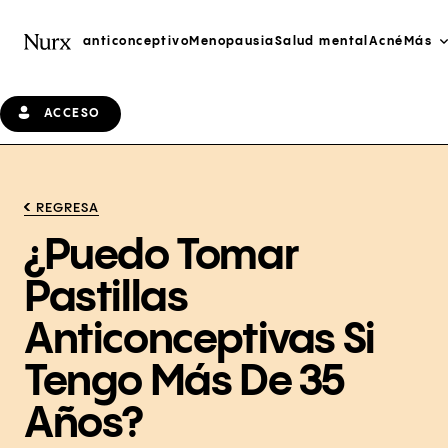
anticonceptivo
Menopausia
Salud mental
Acné
Más
ACCESO
REGRESA
¿Puedo Tomar
Pastillas
Anticonceptivas Si
Tengo Más De 35
Años?