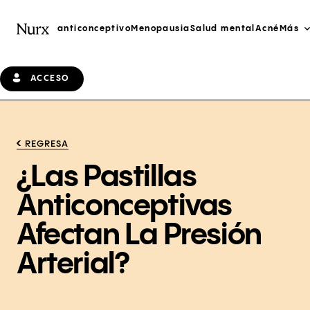
anticonceptivo
Menopausia
Salud mental
Acné
Más
ACCESO
REGRESA
¿Las Pastillas
Anticonceptivas
Afectan La Presión
Arterial?