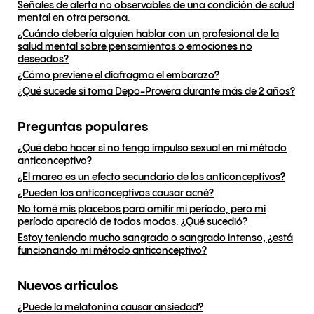
Señales de alerta no observables de una condición de salud
mental en otra persona.
¿Cuándo debería alguien hablar con un profesional de la
salud mental sobre pensamientos o emociones no
deseados?
¿Cómo previene el diafragma el embarazo?
¿Qué sucede si toma Depo-Provera durante más de 2 años?
Preguntas populares
¿Qué debo hacer si no tengo impulso sexual en mi método
anticonceptivo?
¿El mareo es un efecto secundario de los anticonceptivos?
¿Pueden los anticonceptivos causar acné?
No tomé mis placebos para omitir mi período, pero mi
período apareció de todos modos. ¿Qué sucedió?
Estoy teniendo mucho sangrado o sangrado intenso, ¿está
funcionando mi método anticonceptivo?
Nuevos articulos
¿Puede la melatonina causar ansiedad?