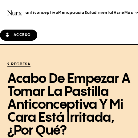
anticonceptivo
Menopausia
Salud mental
Acné
Más
ACCESO
REGRESA
Acabo De Empezar A
Tomar La Pastilla
Anticonceptiva Y Mi
Cara Está Irritada,
¿por Qué?