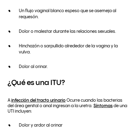
Un flujo vaginal blanco espeso que se asemeja al
requesón.
Dolor o malestar durante las relaciones sexuales.
Hinchazón o sarpullido alrededor de la vagina y la
vulva.
Dolor al orinar.
¿Qué es una ITU?
A
infección del tracto urinario
Ocurre cuando las bacterias
del área genital o anal ingresan a la uretra.
Síntomas
de una
UTI incluyen:
Dolor y ardor al orinar