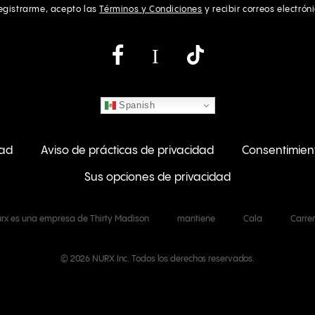
registrarme, acepto las
Términos y Condiciones
y recibir correos electrón
Instagram
Spanish
dad
Aviso de prácticas de privacidad
Consentimien
Sus opciones de privacidad
rx es una empresa de Thirty Madison
mantiene
Cala
Carre
© 2026 NURX Inc. Todos los derechos reservados.