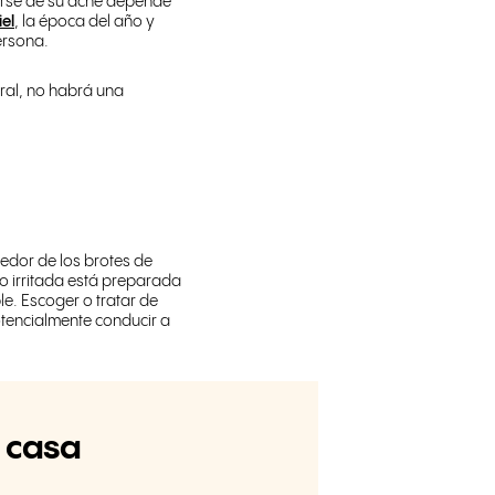
erse de su acné depende
iel
, la época del año y
ersona.
eral, no habrá una
dedor de los brotes de
 o irritada está preparada
le.
Escoger o tratar de
otencialmente conducir a
 casa