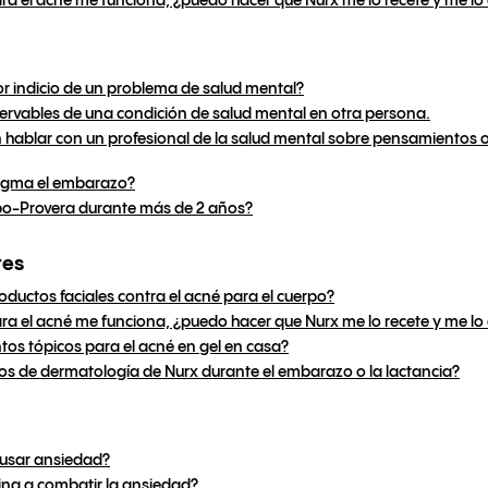
ra el acné me funciona, ¿puedo hacer que Nurx me lo recete y me lo
or indicio de un problema de salud mental?
ervables de una condición de salud mental en otra persona.
 hablar con un profesional de la salud mental sobre pensamientos
ragma el embarazo?
po-Provera durante más de 2 años?
res
roductos faciales contra el acné para el cuerpo?
ra el acné me funciona, ¿puedo hacer que Nurx me lo recete y me lo
os tópicos para el acné en gel en casa?
icios de dermatología de Nurx durante el embarazo o la lactancia?
ausar ansiedad?
ina a combatir la ansiedad?