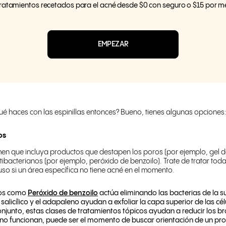
tratamientos recetados para el acné desde $0 con seguro o $15 por me
EMPEZAR
ué haces con las espinillas entonces? Bueno, tienes algunas opciones:
os
imen que incluya productos que destapen los poros (por ejemplo, gel 
ntibacterianos (por ejemplo, peróxido de benzoilo). Trate de tratar toda
uso si un área específica no tiene acné en el momento.
nos como
Peróxido de benzoilo
actúa eliminando las bacterias de la sup
alicílico y el adapaleno ayudan a exfoliar la capa superior de las célu
njunto, estas clases de tratamientos tópicos ayudan a reducir los br
 no funcionan, puede ser el momento de buscar orientación de un p