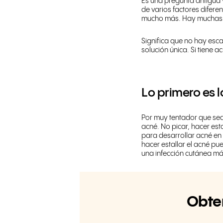
Es una pregunta antigua 
de varios factores difere
mucho más.
Hay muchas f
Significa que no hay esc
solución única. Si tiene 
Lo primero es l
Por muy tentador que sea,
acné. No picar, hacer est
para desarrollar acné en 
hacer estallar el acné p
una infección cutánea m
Obte