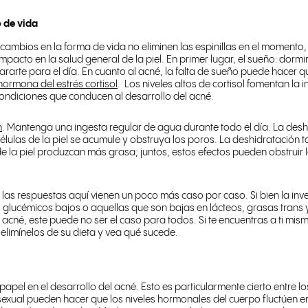
o de vida
 cambios en la forma de vida no eliminen las espinillas en el momento, 
mpacto en la salud general de la piel.
En primer lugar, el sueño: dorm
arte para el día. En cuanto al acné, la falta de sueño puede hacer 
hormona del estrés cortisol
.
Los niveles altos de cortisol fomentan la in
condiciones que conducen al desarrollo del acné.
n
. Mantenga una ingesta regular de agua durante todo el día.
La desh
células de la piel se acumule y obstruya los poros. La deshidratación
e la piel produzcan más grasa; juntos, estos efectos pueden obstruir 
 las respuestas aquí vienen un poco más caso por caso. Si bien la inv
es glucémicos bajos o aquellas que son bajas en lácteos, grasas tran
el acné, este puede no ser el caso para todos. Si te encuentras a ti mi
, elimínelos de su dieta y vea qué sucede.
pel en el desarrollo del acné. Esto es particularmente cierto entre lo
 sexual pueden hacer que los niveles hormonales del cuerpo fluctúen 