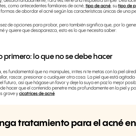
y, desafortunadamente, rara vez tiene una respuesta simple. Deshac
ntes, como antecedentes familiares de acné,
tipo de acné
, su
tipo de p
ormas de abordar el acné según las características únicas de una p
asez de opciones para probar, pero también significa que, por lo gen
acné y quiere que desaparezca, esto es lo que necesita saber:
o primero: lo que no se debe hacer
 es fundamental que no manipules, irrites ni te metas con la piel alre
allar, rascar, presionar o cualquier otra cosa. La piel que está agitada
el futuro, así que hágase un favor y deje la suya en paz lo mejor posib
uede hacer que el contenido penetre más profundamente en la piel y p
ás grave y
cicatrices de acné
.
nga tratamiento para el acné en