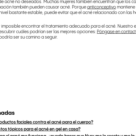
 de acné no deseados. Muchas mujeres también encuentran que los 
uación también pueden causar acné. Porque
anticonceptivo
mantiene 
 nivel bastante estable, puede evitar que el acné relacionado con la
imposible encontrar el tratamiento adecuado para el acné. Nuestro 
scubrir cuáles podrían ser las mejores opciones:
Póngase en contac
odría ser su camino a seguir.
nadas
roductos faciales contra el acné para el cuerpo?
os tópicos para el acné en gel en casa?