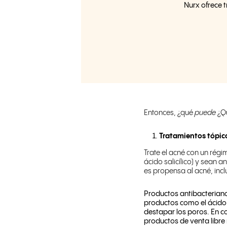
Nurx ofrece 
Entonces, ¿qué
puede
¿Q
Tratamientos tópic
Trate el acné con un rég
ácido salicílico) y sean a
es propensa al acné, incl
Productos antibacteria
productos como el ácido s
destapar los poros. En co
productos de venta libre