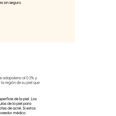
s sin seguro.
de adapaleno al 0.1% y
 la región de su piel que
erficie de la piel. Los
las de la piel para
otes de acné. Si estos
roveedor médico.