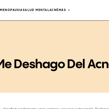
O
MENOPAUSIA
SALUD MENTAL
ACNÉ
MÁS
e Deshago Del Acn