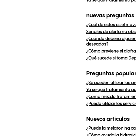
Ya sé qué tratamiento pa
nuevas preguntas
¿Cuál de estos es el may
Señales de alerta no obs
¿Cuándo debería alguien
deseados?
¿Cómo previene el diaf
¿Qué sucede si toma De
Preguntas popula
¿Se pueden utilizar los p
Ya sé qué tratamiento pa
¿Cómo mezclo tratamient
¿Puedo utilizar los serv
Nuevos articulos
¿Puede la melatonina c
¿Cómo ayuda la hidroxic