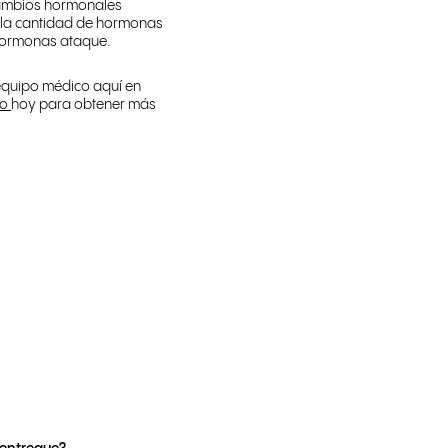
cambios hormonales
la cantidad de hormonas
s hormonas ataque.
equipo médico aquí en
to
hoy para obtener más