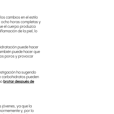
los cambios en el estilo
ir ocho horas completas y
que el cuerpo produzca
flamación de la piel, lo
idratación puede hacer
 también puede hacer que
los poros y provocar
estigación ha sugerido
s y carbohidratos pueden
smo
brotar después de
s jóvenes, ya que la
enormemente y, por lo