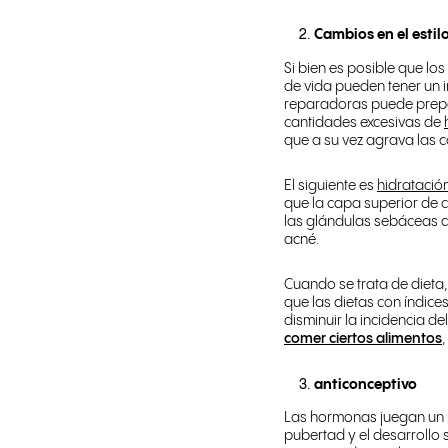
Cambios en el estil
Si bien es posible que los
de vida pueden tener un i
reparadoras puede prepar
cantidades excesivas de
que a su vez agrava las 
El siguiente es
hidratació
que la capa superior de 
las glándulas sebáceas d
acné.
Cuando se trata de dieta,
que las dietas con índic
disminuir la incidencia d
comer ciertos alimentos
anticonceptivo
Las hormonas juegan un pa
pubertad y el desarrollo