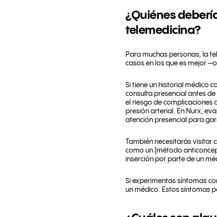
¿Quiénes deberían
telemedicina?
Para muchas personas, la te
casos en los que es mejor —o
Si tiene un historial médico
consulta presencial antes d
el riesgo de complicaciones 
presión arterial. En Nurx, ev
atención presencial para gar
También necesitarás visitar
como un [método anticoncep
inserción por parte de un mé
Si experimentas síntomas com
un médico. Estos síntomas p