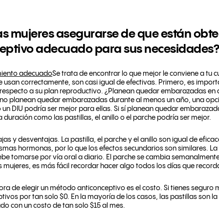
s mujeres asegurarse de que están obte
eptivo adecuado para sus necesidades?
imiento adecuado
Se trata de encontrar lo que mejor le conviene a tu 
se usan correctamente, son casi igual de efectivas. Primero, es impor
on respecto a su plan reproductivo. ¿Planean quedar embarazadas 
 no planean quedar embarazadas durante al menos un año, una opci
un DIU podría ser mejor para ellas. Si sí planean quedar embarazad
duración como las pastillas, el anillo o el parche podría ser mejor.
s y desventajas. La pastilla, el parche y el anillo son igual de eficac
mas hormonas, por lo que los efectos secundarios son similares. La d
debe tomarse por vía oral a diario. El parche se cambia semanalment
ujeres, es más fácil recordar hacer algo todos los días que recorda
ora de elegir un método anticonceptivo es el costo. Si tienes seguro 
ivos por tan solo $0. En la mayoría de los casos, las pastillas son 
do con un costo de tan solo $15 al mes.