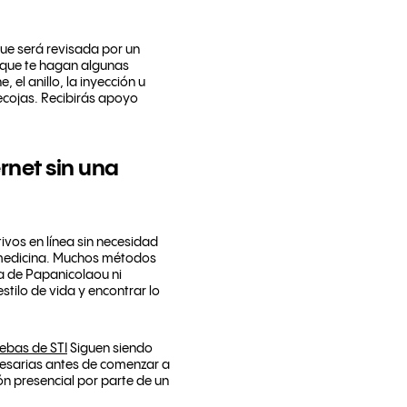
que será revisada por un
e que te hagan algunas
 el anillo, la inyección u
recojas. Recibirás apoyo
rnet sin una
vos en línea sin necesidad
lemedicina. Muchos métodos
ba de Papanicolaou ni
stilo de vida y encontrar lo
ebas de STI
Siguen siendo
cesarias antes de comenzar a
ón presencial por parte de un