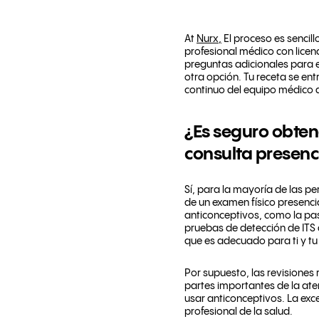
At
Nurx,
El proceso es sencil
profesional médico con licen
preguntas adicionales para en
otra opción. Tu receta se ent
continuo del equipo médico de
¿Es seguro obten
consulta presenc
Sí, para la mayoría de las p
de un examen físico presenci
anticonceptivos, como la past
pruebas de detección de ITS a
que es adecuado para ti y tu
Por supuesto, las revisiones
partes importantes de la at
usar anticonceptivos. La exc
profesional de la salud.