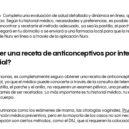
lo. Completa una evaluación de salud detallada y dinámica en línea, 
cia. Según tu historial médico, necesidades y preferencias, es posibl
contrar y recetarte el método adecuado, ya sea la pastilla, el parche,
regará en tu domicilio o se enviará a una farmacia local para que la 
 Nurx en línea o a través de la aplicación Nurx.
er una receta de anticonceptivos por inte
ial?
ersonas, es completamente seguro obtener una receta de anticoncepti
al, ya que el médico puede conocerte a través de la consulta de te
illa, el parche y el anillo, no requieren un examen pélvico, una prue
ntes de ser recetados. Lo más importante es tu historial médico, tu e
 cuerpo.
 rutinarias como los exámenes de mama, las citologías vaginales,
Pru
ención médica preventiva, pero en la mayoría de los casos no son ne
epción son ciertos métodos, como el DIU, que sí requieren la colocaci