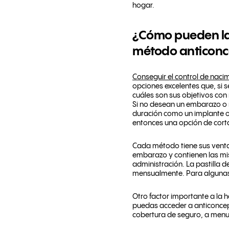
hogar.
¿Cómo pueden la
método anticonc
Conseguir el control de nac
opciones excelentes que, si 
cuáles son sus objetivos c
Si no desean un embarazo o
duración como un implante o 
entonces una opción de corta 
Cada método tiene sus ventaja
embarazo y contienen las mis
administración. La pastilla 
mensualmente. Para algunas m
Otro factor importante a la h
puedas acceder a anticoncept
cobertura de seguro, a menu