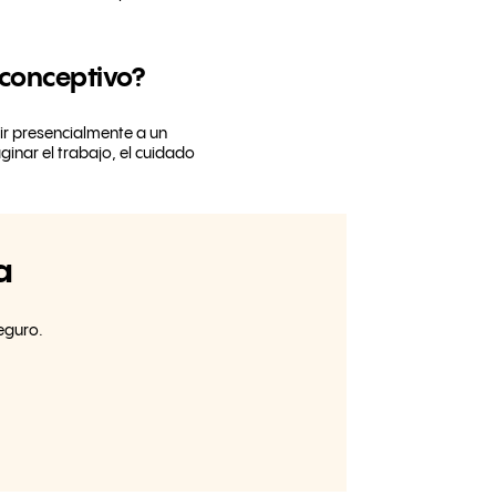
iconceptivo?
ir presencialmente a un
nar el trabajo, el cuidado
a
eguro.