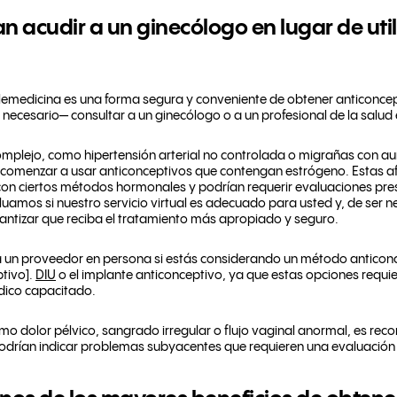
 acudir a un ginecólogo en lugar de utili
lemedicina es una forma segura y conveniente de obtener anticonce
 necesario— consultar a un ginecólogo o a un profesional de la salud
 complejo, como hipertensión arterial no controlada o migrañas con au
e comenzar a usar anticonceptivos que contengan estrógeno. Estas 
con ciertos métodos hormonales y podrían requerir evaluaciones pre
aluamos si nuestro servicio virtual es adecuado para usted y, de ser 
antizar que reciba el tratamiento más apropiado y seguro.
 a un proveedor en persona si estás considerando un método anticonc
tivo].
DIU
o el implante anticonceptivo, ya que estas opciones requie
dico capacitado.
o dolor pélvico, sangrado irregular o flujo vaginal anormal, es re
odrían indicar problemas subyacentes que requieren una evaluación