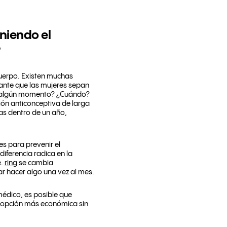
niendo el
cuerpo. Existen muchas
tante que las mujeres sepan
en algún momento? ¿Cuándo?
ón anticonceptiva de larga
as dentro de un año,
es para prevenir el
iferencia radica en la
e.
ring
se cambia
r hacer algo una vez al mes.
médico, es posible que
la opción más económica sin