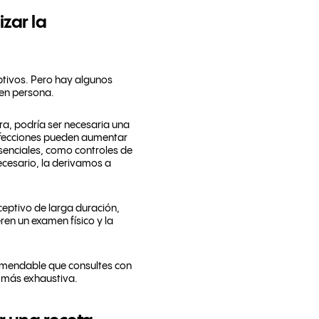
zar la
ptivos. Pero hay algunos
 en persona.
ra, podría ser necesaria una
afecciones pueden aumentar
senciales, como controles de
necesario, la derivamos a
eptivo de larga duración,
ren un examen físico y la
comendable que consultes con
 más exhaustiva.