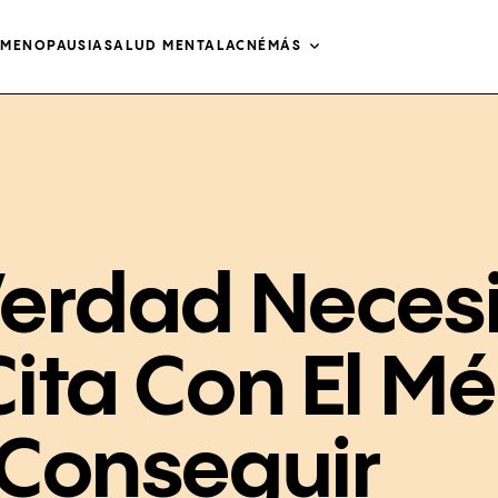
O
MENOPAUSIA
SALUD MENTAL
ACNÉ
MÁS
erdad Neces
ita Con El M
 Conseguir