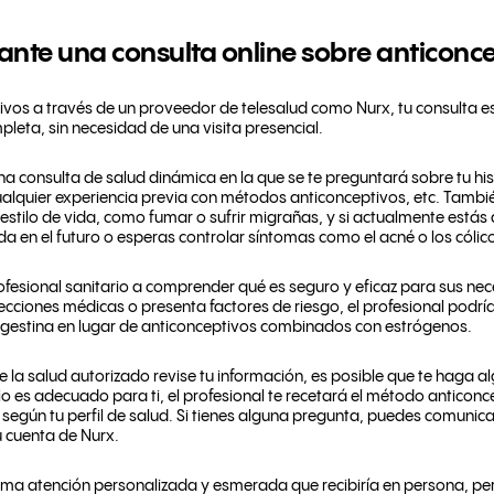
nte una consulta online sobre anticonc
ivos a través de un proveedor de telesalud como Nurx, tu consulta e
pleta, sin necesidad de una visita presencial.
consulta de salud dinámica en la que se te preguntará sobre tu his
 cualquier experiencia previa con métodos anticonceptivos, etc. Tambi
 estilo de vida, como fumar o sufrir migrañas, y si actualmente est
en el futuro o esperas controlar síntomas como el acné o los cólic
fesional sanitario a comprender qué es seguro y eficaz para sus nec
fecciones médicas o presenta factores de riesgo, el profesional podr
ogestina en lugar de anticonceptivos combinados con estrógenos.
e la salud autorizado revise tu información, es posible que te haga 
cio es adecuado para ti, el profesional te recetará el método anticonce
egún tu perfil de salud. Si tienes alguna pregunta, puedes comunica
 cuenta de Nurx.
misma atención personalizada y esmerada que recibiría en persona, 