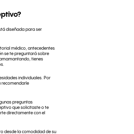
eptivo?
stá diseñada para ser
torial médico, antecedentes
én se te preguntará sobre
ás amamantando, tienes
os.
esidades individuales. Por
ía recomendarle
algunas preguntas
ptivo que solicitaste o te
rte directamente con el
pero desde la comodidad de su