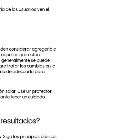
ía de los usuarios ven el
ueden considerar agregarlo a
n aquellas que están
l generalmente se puede
para
tratar los cambios en la
etinoide adecuado para
ón solar. Use un protector
rtante tener un cuidado
 resultados?
. Siga los principios básicos