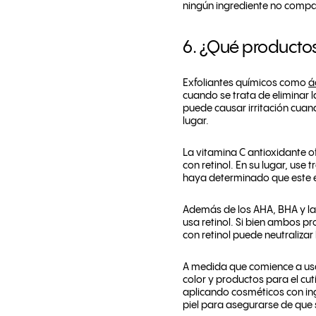
ningún ingrediente no compa
6. ¿Qué productos
Exfoliantes químicos como
á
cuando se trata de eliminar l
puede causar irritación cuand
lugar.
La vitamina C antioxidante o
con retinol. En su lugar, use
haya determinado que este en
Además de los AHA, BHA y la 
usa retinol. Si bien ambos p
con retinol puede neutralizar
A medida que comience a usa
color y productos para el cut
aplicando cosméticos con in
piel para asegurarse de que 