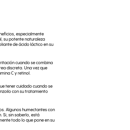
eficios, especialmente
l, su potente naturaleza
liante de ácido láctico en su
irritación cuando se combina
área discreta. Una vez que
ina C y retinol.
 que tener cuidado cuando se
nzoilo con su tratamiento
cos. Algunos humectantes con
 Si, sin saberlo, está
mente todo lo que pone en su