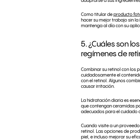
adaptarse a sus ingrediente
Como titular de
producto fot
hacer su mejor trabajo sin la
mantenga al día con su aplic
5. ¿Cuáles son lo
regímenes de reti
Combinar su retinol con los 
cuidadosamente el contenido 
con el retinol. Algunos comb
causar irritación.
La hidratación diaria es esen
que contengan ceramidas par
adecuados para el cuidado de l
Cuando visite a un proveedor
retinol. Las opciones de pro
piel, e incluso mejorar su ef