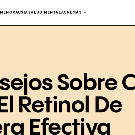
O
MENOPAUSIA
SALUD MENTAL
ACNÉ
MÁS
nsejos Sobre
El Retinol De
a Efectiva