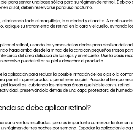
a piel para sentar una base sólida para su régimen de retinol. Debido
nen al sol, deben reservarse para uso nocturno.
l, eliminando todo el maquillaje, la suciedad y el aceite. A continuaci
go, aplique su tratamiento de retinol en la cara y el cuello, evitando lo
plicar el retinol, usando las yemas de los dedos para deslizar delica
rido hacia arriba desde la mitad de la cara con pequeños trazos para
mente cerca del área delicada de los ojos y en el cuello. Use la dosis 
n excesiva puede irritar su piel y desechar el producto.
a aplicación para reducir la posible irritación de los ojos o la cont
ra permitir que el producto penetre en su piel. Pasado el tiempo nece
piel favoritos, cubriendo las mismas áreas que hiciste con tu retinol
fectividad, preservándolo detrás de una capa protectora de humed
ncia se debe aplicar retinol?
enzar a ver los resultados, pero es importante comenzar lentamente
un régimen de tres noches por semana. Espaciar la aplicación le da a