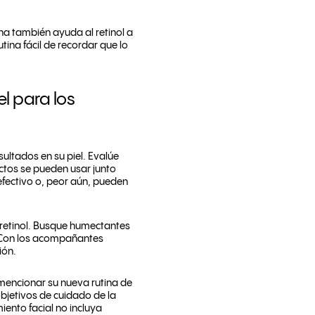
urna también ayuda al retinol a
tina fácil de recordar que lo
l para los
ultados en su piel. Evalúe
ctos se pueden usar junto
efectivo o, peor aún, pueden
n retinol. Busque humectantes
. Con los acompañantes
ión.
 mencionar su nueva rutina de
bjetivos de cuidado de la
iento facial no incluya