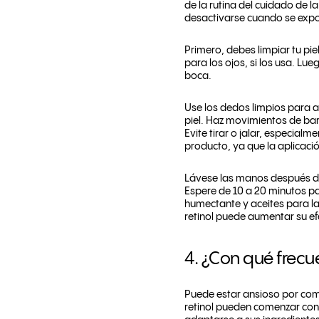
de la rutina del cuidado de l
desactivarse cuando se expo
Primero, debes limpiar tu pie
para los ojos, si los usa. Lue
boca.
Use los dedos limpios para a
piel. Haz movimientos de bar
Evite tirar o jalar, especial
producto, ya que la aplicació
Lávese las manos después de l
Espere de 10 a 20 minutos pa
humectante y aceites para la 
retinol puede aumentar su e
4. ¿Con qué frecue
Puede estar ansioso por com
retinol pueden comenzar con 