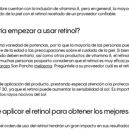
re cuentan con la inclusión de vitamina A, pero en general, la mayor
o de la piel con el retinol recetado de un proveedor confiable.
a empezar a usar retinol?
n una variedad de potencias, por lo que la mayoría de las personas p
e de la edad o las preocupaciones sobre el cuidado de la piel. Si bie
eben evitarlo, así como otros productos de vitamina A, el retino
 muchas personas posparto consideran que el retinol es muy eficaz 
barazo
San Pancho
melasma
. Pregúntele a su proveedor cuál es el r
de aplicación del producto, prestando especial atención a la protecci
30, ya que el retinol puede aumentar la sensibilidad al sol. Es impo
 los rayos nocivos del sol.
aplicar el retinol para obtener los mejores
y el orden de uso del retinol tendrán un gran impacto en sus resultados