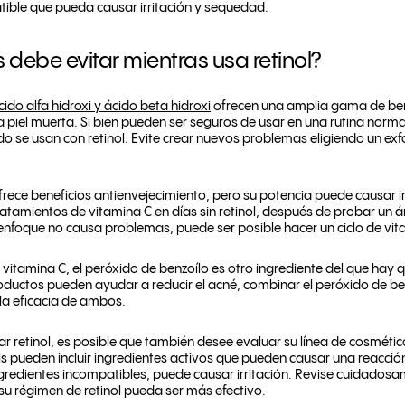
tible que pueda causar irritación y sequedad.
 debe evitar mientras usa retinol?
cido alfa hidroxi y ácido beta hidroxi
ofrecen una amplia gama de ben
a piel muerta. Si bien pueden ser seguros de usar en una rutina norma
o se usan con retinol. Evite crear nuevos problemas eligiendo un exfo
frece beneficios antienvejecimiento, pero su potencia puede causar 
 tratamientos de vitamina C en días sin retinol, después de probar un 
foque no causa problemas, puede ser posible hacer un ciclo de vitam
vitamina C, el peróxido de benzoílo es otro ingrediente del que hay
roductos pueden ayudar a reducir el acné, combinar el peróxido de be
 la eficacia de ambos.
r retinol, es posible que también desee evaluar su línea de cosméti
is pueden incluir ingredientes activos que pueden causar una reacción.
gredientes incompatibles, puede causar irritación. Revise cuidadosa
su régimen de retinol pueda ser más efectivo.