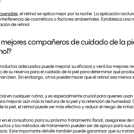
s.
osensible
, el retinol se aplica mejor por la noche. La aplicación noct
 interferencia de cosméticos o factores ambientales. Establezca una ru
ación de retinol.
s mejores compañeros de cuidado de la pie
nol?
productos adecuados puede mejorar su eficacia y verá los mejores res
de su reserva para el cuidado de la piel para determinar qué produ
inan bien. Sin embargo, otros pueden hacer que el retinol sea menos 
cial en cualquier rutina, y es especialmente crucial para quienes usa
a mejorar aún más la textura de la piel y la retención de humedad
a piel, el retinol puede ser más efectivo y reducir el riesgo de irritac
 en el consultorio para su próximo tratamiento facial, asegúrese de
ductos y los métodos de tratamiento pueden ser de apoyo para sus o
icacia. Este importante detalle también puede garantizar que su tratam