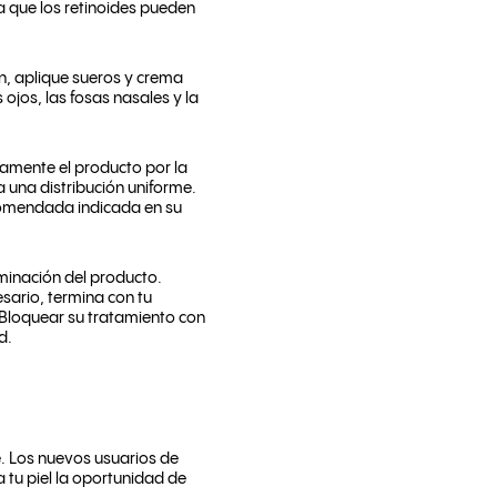
 a que los retinoides pueden
ón, aplique sueros y crema
s ojos, las fosas nasales y la
damente el producto por la
 una distribución uniforme.
recomendada indicada en su
aminación del producto.
sario, termina con tu
. Bloquear su tratamiento con
ad.
. Los nuevos usuarios de
 tu piel la oportunidad de